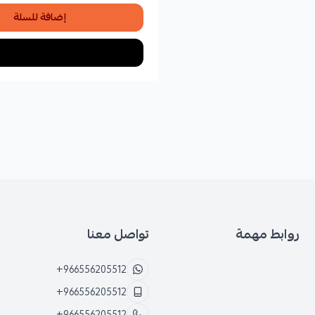
إضافة للسلة
روابط مهمة
تواصل معنا
+966556205512
+966556205512
+966556205512