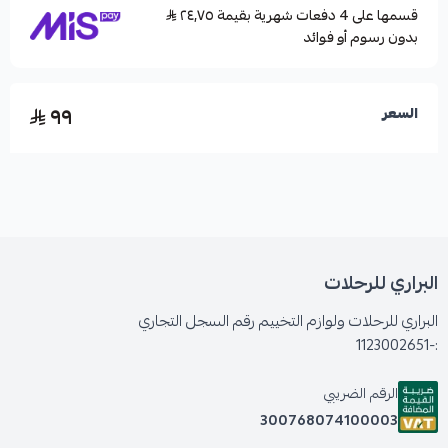
قسمها على 4 دفعات شهرية بقيمة ٢٤٫٧٥
بدون رسوم أو فوائد
٩٩
السعر
البراري للرحلات
البراري للرحلات ولوازم التخييم رقم السجل التجاري
:-1123002651
الرقم الضريبي
300768074100003