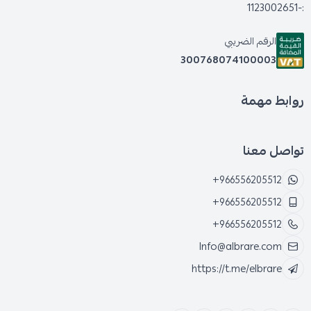
:-1123002651
الرقم الضريبي
300768074100003
روابط مهمة
تواصل معنا
+966556205512
+966556205512
+966556205512
Info@albrare.com
https://t.me/elbrare