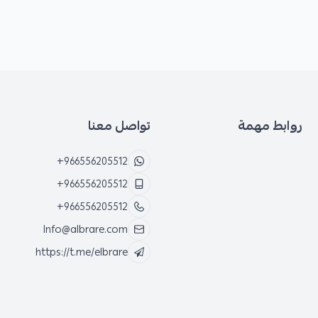
روابط مهمة
تواصل معنا
+966556205512
+966556205512
+966556205512
Info@albrare.com
https://t.me/elbrare