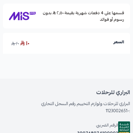
قسمها على 4 دفعات شهرية بقيمة ٢٫٥٠
بدون
رسوم أو فوائد
١٠
السعر
٢٠
البراري للرحلات
البراري للرحلات ولوازم التخييم رقم السجل التجاري
:-1123002651
الرقم الضريبي
300768074100003