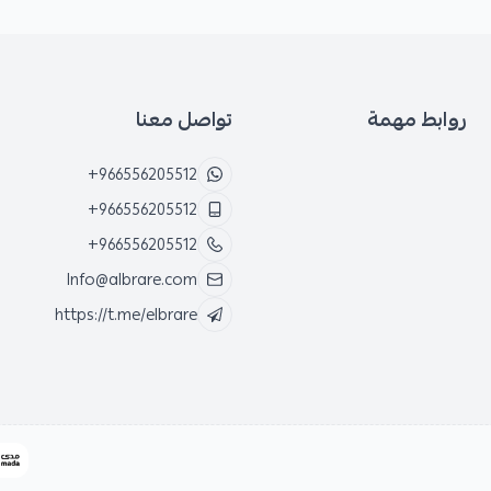
روابط مهمة
تواصل معنا
+966556205512
+966556205512
+966556205512
Info@albrare.com
https://t.me/elbrare