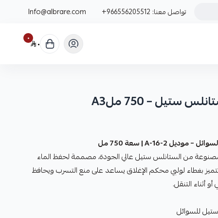
تواصل معنا:
+966556205512
Info@albrare.com
٠
٠
 ستيل – 750 ملA3
ل A-16-2 | سعة 750 مل
مصنوعة من الستانلس ستيل عالي الجودة، مصممة لحفظ الماء
 تتميز بغطاء لولبي محكم الإغلاق يساعد على منع التسرب ويحافظ
و أثناء التنقل.
 ستيل للسوائل