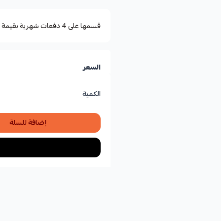
قسمها على 4 دفعات شهرية بقيمة ٥٫٥٠
السعر
الكمية
إضافة للسلة