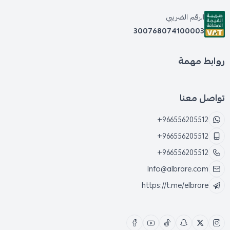
الرقم الضريبي
300768074100003
روابط مهمة
تواصل معنا
+966556205512
+966556205512
+966556205512
Info@albrare.com
https://t.me/elbrare