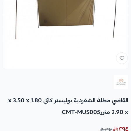
القاضي مظلة الشقردية بوليستر كاكي 1.80 x 3.50 x
2.90 x متررCMT-MUS005
٢٩٤
٣٦٨