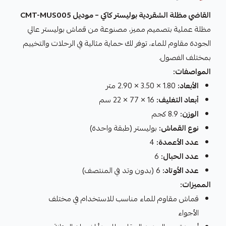
القاضي مظلة الشقردية بوليستر كاكي – موديل CMT-MUS005
مظلة عملية بتصميم مميز، مصنوعة من قماش بوليستر عالي
الجودة مقاوم للماء، توفر لك حماية مثالية في الرحلات والتخييم
بمختلف الفصول.
المواصفات:
الأبعاد:
1.80 × 3.50 × 2.90 متر
أبعاد التغليف:
16 × 77 × 22 سم
الوزن:
8.9 كجم
نوع القماش:
بوليستر (طبقة واحدة)
عدد الأعمدة:
4
عدد الحبال:
6
عدد الأوتاد:
6 (بدون وتد في المنتصف)
المميزات:
قماش مقاوم للماء مناسب للاستخدام في مختلف
الأجواء