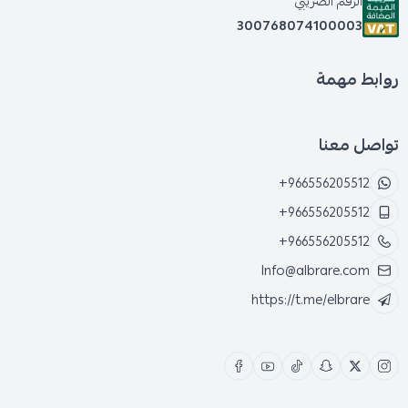
الرقم الضريبي
300768074100003
روابط مهمة
تواصل معنا
+966556205512
+966556205512
+966556205512
Info@albrare.com
https://t.me/elbrare