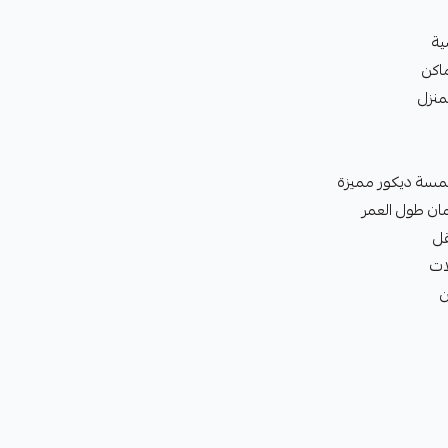
ية
ماكن
منزل
سة ديكور مميزة
ن طول العمر
ل
ات
ن