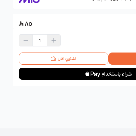
٨٥
اشتري الآن