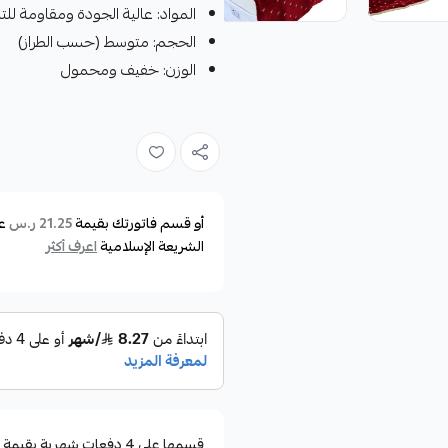
المواد: عالية الجودة ومقاومة للت
الحجم: متوسط (حسب الطراز)
الوزن: خفيف ومحمول
أو قسم فاتورتك بقيمة
ع
21.25 ر.س
الشريعة الإسلامية
اعرف أكثر
قسمها على 4 دفعات شهرية بقيمة ٢١٫٢٥