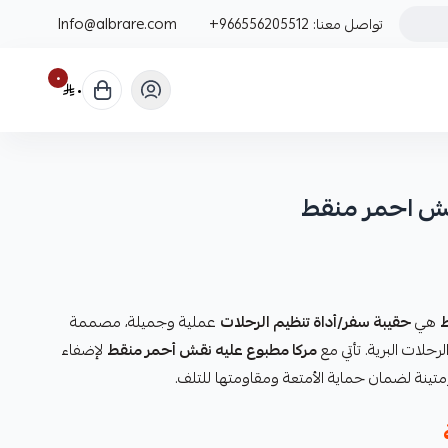
تواصل معنا:
+966556205512
Info@albrare.com
٠
٠
قش احمر منقط
ط
هي
حقيبة سفر/أداة تنظيم الرحلات
عملية وجميلة، مصممة
حلات البرية. تأتي مع
مركا مطبوع عليه نقش أحمر منقط
لإضفاء
تينة لضمان حماية الأمتعة ومقاومتها للتلف.