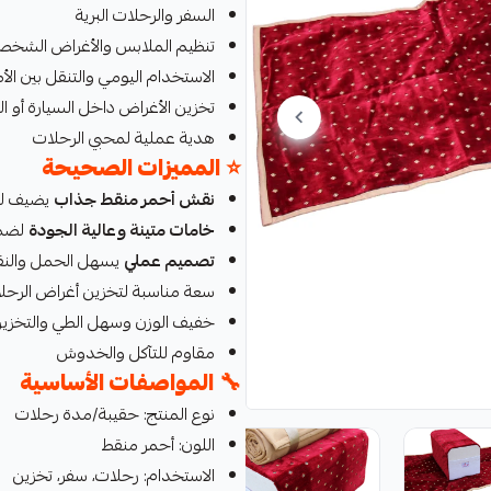
السفر والرحلات البرية
تنظيم الملابس والأغراض الشخص
الاستخدام اليومي والتنقل بين الأ
تخزين الأغراض داخل السيارة أو ال
هدية عملية لمحبي الرحلات
⭐
المميزات الصحيحة
نقش أحمر منقط جذاب
يضيف لم
خامات متينة وعالية الجودة
لضما
تصميم عملي
يسهل الحمل والنق
سعة مناسبة لتخزين أغراض الرحل
خفيف الوزن وسهل الطي والتخزي
مقاوم للتآكل والخدوش
🔧
المواصفات الأساسية
نوع المنتج: حقيبة/مدة رحلات
اللون: أحمر منقط
الاستخدام: رحلات، سفر، تخزين