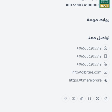
300768074100003
روابط مهمة
تواصل معنا
+966556205512
+966556205512
+966556205512
Info@albrare.com
https://t.me/elbrare