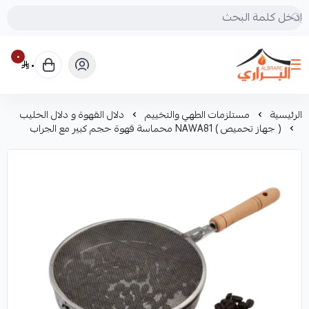
٠
٠
البراري للرحلات
الرئيسية
مستلزمات الطهي والتخييم
دلال القهوة و دلال الحليب
( جهاز تحميص ) NAWA81 محماسة قهوة حجم كبير مع الجراب