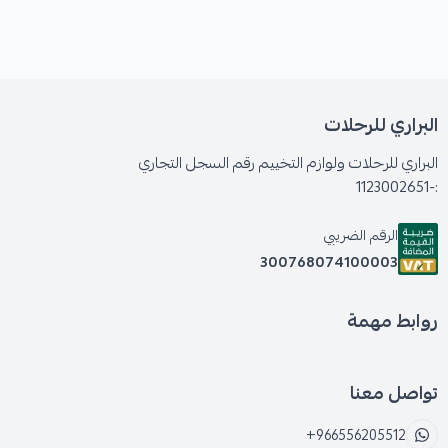
البراري للرحلات
البراري للرحلات ولوازم التخييم رقم السجل التجاري
:-1123002651
الرقم الضريبي
300768074100003
روابط مهمة
تواصل معنا
+966556205512