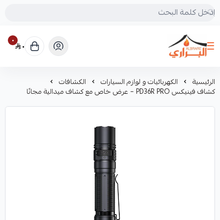
٠
٠
البراري للرحلات
الرئيسية
الكهربائيات و لوازم السيارات
الكشافات
كشاف فينيكس PD36R PRO – عرض خاص مع كشاف ميدالية مجانًا