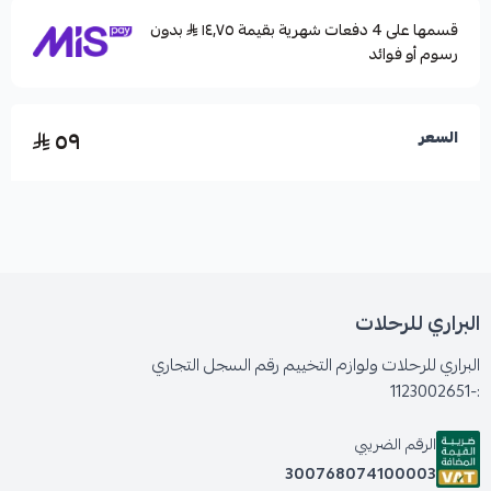
قسمها على 4 دفعات شهرية بقيمة ١٤٫٧٥
بدون
رسوم أو فوائد
٥٩
السعر
البراري للرحلات
البراري للرحلات ولوازم التخييم رقم السجل التجاري
:-1123002651
الرقم الضريبي
300768074100003