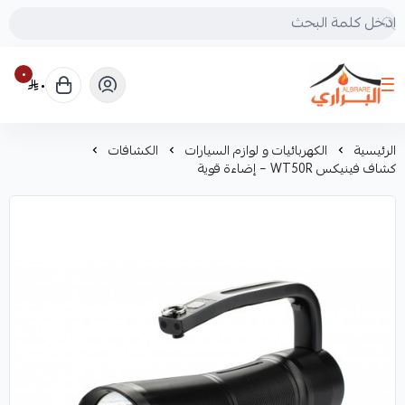
٠
٠
البراري للرحلات
الرئيسية
الكهربائيات و لوازم السيارات
الكشافات
كشاف فينيكس WT50R – إضاءة قوية