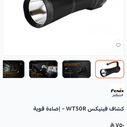
كشاف فينيكس WT50R – إضاءة قوية
٧٥٠