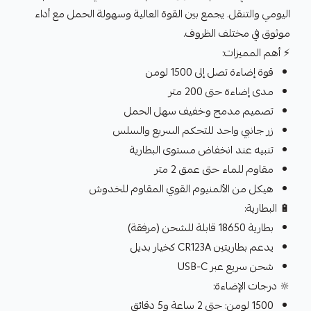
اليومي والتنقل. يجمع بين القوة العالية وسهولة الحمل مع أداء
موثوق في مختلف الظروف.
⚡ أهم المميزات:
قوة إضاءة تصل إلى 1500 لومن
مدى إضاءة حتى 200 متر
تصميم مدمج وخفيف سهل الحمل
زر جانبي واحد للتحكم السريع والسلس
تنبيه عند انخفاض مستوى البطارية
مقاوم للماء حتى عمق 2 متر
هيكل من الألمنيوم القوي المقاوم للخدوش
🔋 البطارية:
بطارية 18650 قابلة للشحن (مرفقة)
يدعم بطاريتين CR123A كخيار بديل
شحن سريع عبر USB-C
🔆 درجات الإضاءة:
1500 لومن: حتى 2 ساعة و5 دقائق