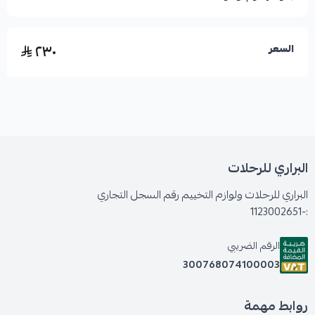
٢٣٠
السعر
البراري للرحلات
البراري للرحلات ولوازم التخييم رقم السجل التجاري
:-1123002651
الرقم الضريبي
300768074100003
روابط مهمة