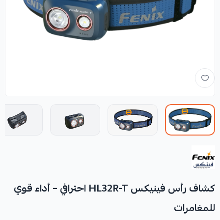
كشاف رأس فينيكس HL32R-T احترافي – أداء قوي
للمغامرات