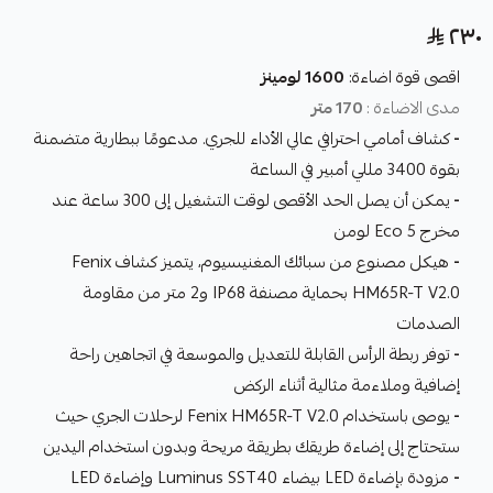
٢٣٠
اقصى قوة اضاءة:
1600 لومينز
مدى الاضاءة :
170 متر
-
كشاف أمامي احترافي عالي الأداء للجري. مدعومًا ببطارية متضمنة
بقوة 3400 مللي أمبير في الساعة
-
يمكن أن يصل الحد الأقصى لوقت التشغيل إلى 300 ساعة عند
مخرج Eco 5 لومن
-
هيكل مصنوع من سبائك المغنيسيوم، يتميز كشاف Fenix
HM65R-T V2.0 بحماية مصنفة IP68 و2 متر من مقاومة
الصدمات
-
توفر ربطة الرأس القابلة للتعديل والموسعة في اتجاهين راحة
إضافية وملاءمة مثالية أثناء الركض
-
يوصى باستخدام Fenix HM65R-T V2.0 لرحلات الجري حيث
ستحتاج إلى إضاءة طريقك بطريقة مريحة وبدون استخدام اليدين
-
مزودة بإضاءة LED بيضاء Luminus SST40 وإضاءة LED