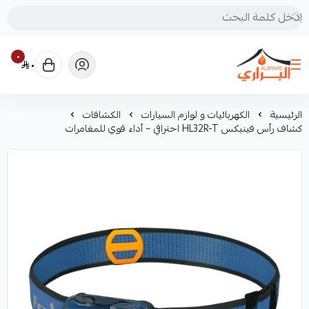
٠
٠
البراري للرحلات
الرئيسية
الكهربائيات و لوازم السيارات
الكشافات
كشاف رأس فينيكس HL32R-T احترافي – أداء قوي للمغامرات