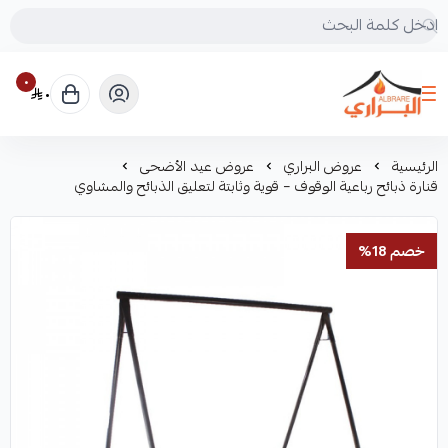
٠
٠
البراري للرحلات
الرئيسية
عروض البراري
عروض عيد الأضحى
قنارة ذبائح رباعية الوقوف – قوية وثابتة لتعليق الذبائح والمشاوي
خصم 18%