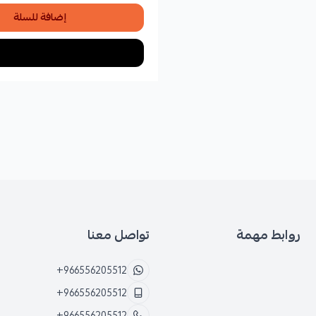
إضافة للسلة
روابط مهمة
تواصل معنا
+966556205512
+966556205512
+966556205512