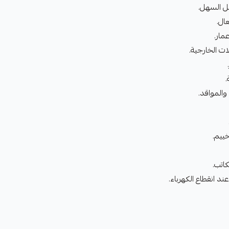
ل السهل.
ال.
مار.
ت الخارجية.
.
والمواقد.
ييم.
كاتب.
د انقطاع الكهرباء.