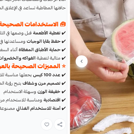
حافتها المطاطية تساعد في الإغلاق ا
🧰
الاستخدامات الصحيحة ب
✔️
تغطية الأطعمة
قبل وضعها في الثل
✔️
حفظ بقايا الوجبات
ومساعدتها في ا
✔️
حماية الأطباق المغطّاة
أثناء السفر
✔️ مثالية لتغطية
الفواكه والخضروات
⭐
المميزات الصحيحة بالعر
✔️
عدد 100 كيس
يجعلها مناسبة للا
✔️
تصميم مرن وشفاف
يتيح رؤية ال
✔️
خفيفة الوزن
وسهلة الاستخدام.
✔️
اقتصادية
ومناسبة للاستخدام مرة و
✔️
آمنة للاستخدام الغذائي
مصنوعة من