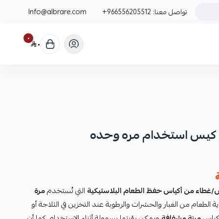
تواصل معنا:
+966556205512
Info@albrare.com
٠
٠
التي تُستخدم
مرة
ة الطعام من الغبار والحشرات والرطوبة عند التخزين في الثلاجة أو
لأكياس
مرنة وشفافة
ويمكن رؤيتها بسهولة أثناء الاستخدام، كما أن