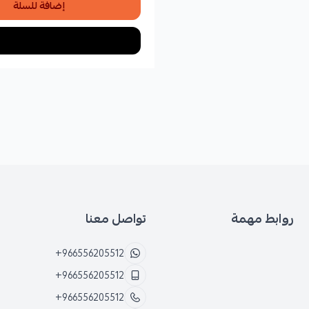
إضافة للسلة
روابط مهمة
تواصل معنا
+966556205512
+966556205512
+966556205512