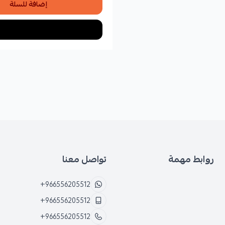
إضافة للسلة
روابط مهمة
تواصل معنا
+966556205512
+966556205512
+966556205512