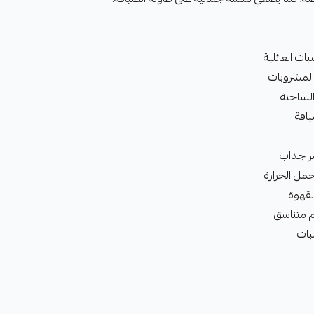
ات العائلية
المشروبات
الساخنة
يافة
ر جذاب
مل الحرارة
لقهوة
بات