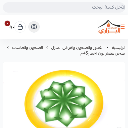
٠
٠
البراري للرحلات
الرئيسية
القدور والصحون واغراض المنزل
الصحون والطاسات
صحن غضار لون اخضر45م