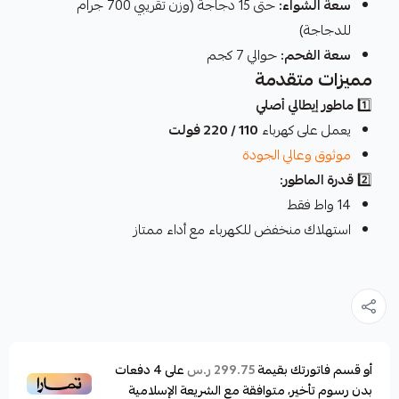
سعة الشواء:
حتى 15 دجاجة (وزن تقريبي 700 جرام
للدجاجة)
سعة الفحم:
حوالي 7 كجم
مميزات متقدمة
1️⃣
ماطور إيطالي أصلي
يعمل على كهرباء
110 / 220 فولت
موثوق وعالي الجودة
2️⃣
قدرة الماطور:
14 واط فقط
استهلاك منخفض للكهرباء مع أداء ممتاز
أو قسم فاتورتك بقيمة
على
4
دفعات
299.75 ر.س
بدون رسوم تأخير، متوافقة مع الشريعة الإسلامية