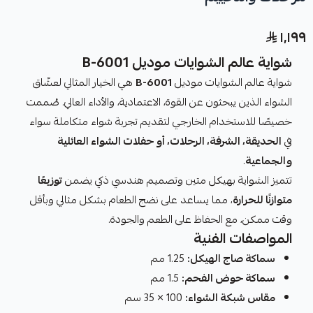
١٬١٩٩
شواية عالم الشوايات موديل B-6001
شواية عالم الشوايات موديل
B-6001
هي الخيار المثالي لعشّاق
الشواء الذين يبحثون عن القوة، الاعتمادية، والأداء العالي. صُممت
خصيصًا للاستخدام الخارجي لتقديم تجربة شواء متكاملة سواء
في
الحديقة، الشرفة، الرحلات، أو حفلات الشواء العائلية
والجماعية
.
تتميز الشواية بهيكل متين وتصميم هندسي ذكي يضمن
توزيعًا
متوازنًا للحرارة
، مما يساعد على نضج الطعام بشكل مثالي وبأقل
وقت ممكن، مع الحفاظ على الطعم والجودة.
المواصفات الفنية
سماكة صاج الهيكل:
1.25 مم
سماكة حوض الفحم:
1.5 مم
مقاس شبكة الشواء:
100 × 35 سم