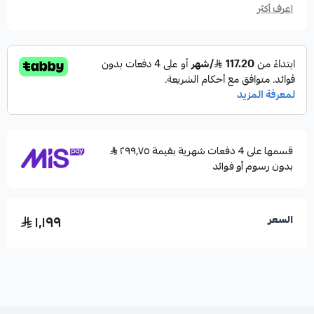
اعرف أكثر
قسمها على 4 دفعات شهرية بقيمة ٢٩٩٫٧٥
بدون رسوم أو فوائد
١٬١٩٩
السعر