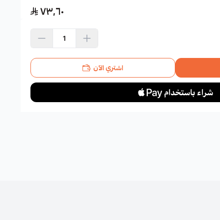
٧٣٫٦٠
اشتري الآن