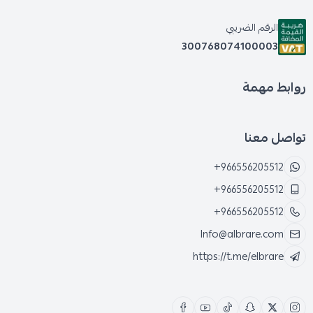
الرقم الضريبي
300768074100003
روابط مهمة
تواصل معنا
+966556205512
+966556205512
+966556205512
Info@albrare.com
https://t.me/elbrare