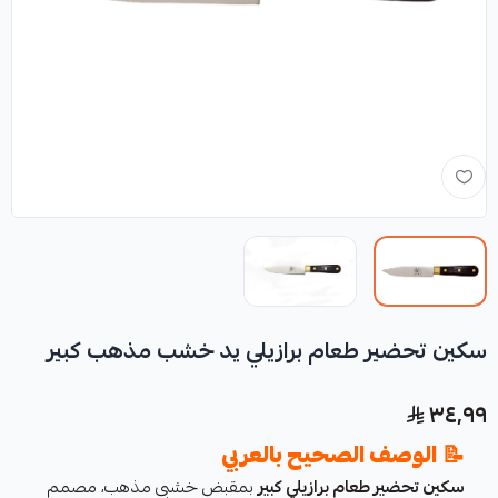
سكين تحضير طعام برازيلي يد خشب مذهب كبير
٣٤٫٩٩
📝
الوصف الصحيح بالعربي
سكين تحضير طعام برازيلي كبير
بمقبض خشبي مذهب، مصمم