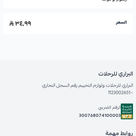
٣٤٫٩٩
السعر
البراري للرحلات
البراري للرحلات ولوازم التخييم رقم السجل التجاري
:-1123002651
الرقم الضريبي
300768074100003
روابط مهمة