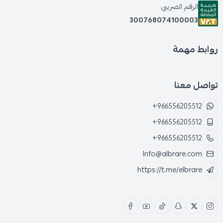
الرقم الضريبي
300768074100003
روابط مهمة
تواصل معنا
+966556205512
+966556205512
+966556205512
Info@albrare.com
https://t.me/elbrare