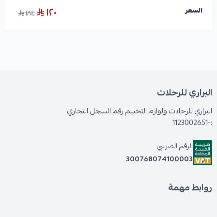
١٢٠
السعر
١٨٤
البراري للرحلات
البراري للرحلات ولوازم التخييم رقم السجل التجاري
:-1123002651
الرقم الضريبي
300768074100003
روابط مهمة