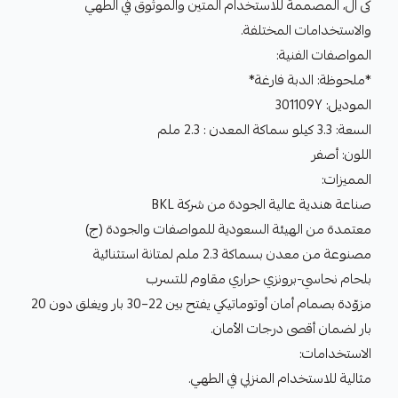
كى ال، المصممة للاستخدام المتين والموثوق في الطهي
والاستخدامات المختلفة.
المواصفات الفنية:
*ملحوظة: الدبة فارغة*
الموديل: 301109Y
السعة: 3.3 كيلو سماكة المعدن : 2.3 ملم
اللون: أصفر
المميزات:
صناعة هندية عالية الجودة من شركة BKL
معتمدة من الهيئة السعودية للمواصفات والجودة (ج)
مصنوعة من معدن بسماكة 2.3 ملم لمتانة استثنائية
بلحام نحاسي-برونزي حراري مقاوم للتسرب
مزوّدة بصمام أمان أوتوماتيكي يفتح بين 22–30 بار ويغلق دون 20
بار لضمان أقصى درجات الأمان.
الاستخدامات:
مثالية للاستخدام المنزلي في الطهي.