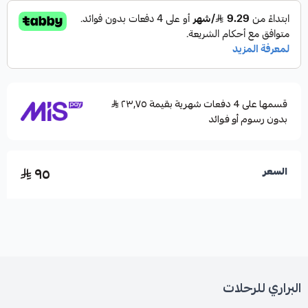
قسمها على 4 دفعات شهرية بقيمة ٢٣٫٧٥
بدون رسوم أو فوائد
٩٥
السعر
البراري للرحلات