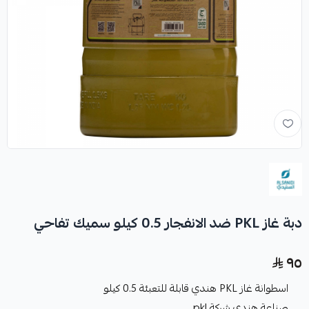
دبة غاز PKL ضد الانفجار 0.5 كيلو سميك تفاحي
٩٥
اسطوانة غاز PKL هندي قابلة للتعبئة 0.5 كيلو
صناعة هندي شركة pkl