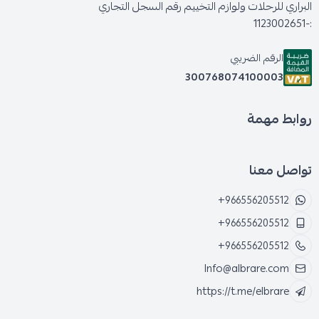
البراري للرحلات ولوازم التخييم رقم السجل التجاري
:-1123002651
الرقم الضريبي
300768074100003
روابط مهمة
تواصل معنا
+966556205512
+966556205512
+966556205512
Info@albrare.com
https://t.me/elbrare