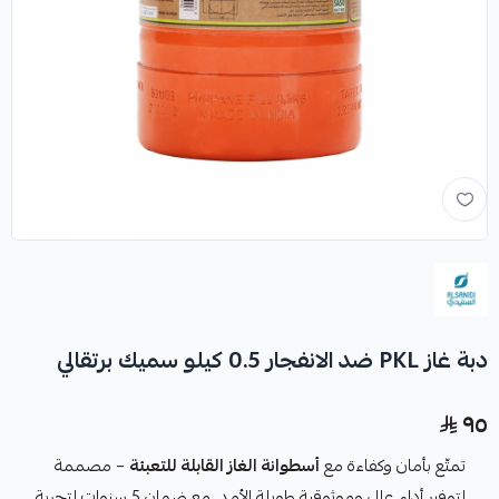
دبة غاز PKL ضد الانفجار 0.5 كيلو سميك برتقالي
٩٥
تمتّع بأمان وكفاءة مع
أسطوانة الغاز القابلة للتعبئة
– مصممة
لتوفير أداء عالي وموثوقية طويلة الأمد، مع ضمان 5 سنوات لتجربة