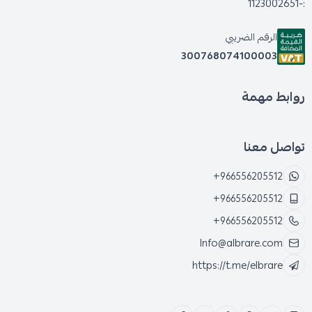
:-1123002651
الرقم الضريبي
300768074100003
روابط مهمة
تواصل معنا
+966556205512
+966556205512
+966556205512
Info@albrare.com
https://t.me/elbrare