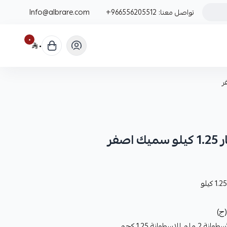
تواصل معنا:
+966556205512
Info@albrare.com
٠
٠
ج)
نة 1.25 كجم