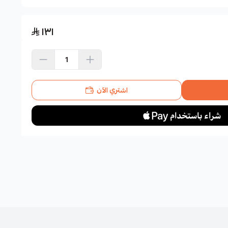
١٣١
اشتري الآن