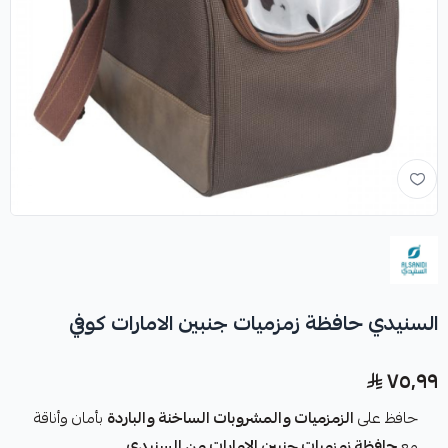
السنيدي حافظة زمزميات جنبين الامارات كوفي
٧٥٫٩٩
حافظ على
الزمزميات والمشروبات الساخنة والباردة
بأمان وأناقة
مع
حافظة زمزميات جنبين الإمارات من السنيدي
.