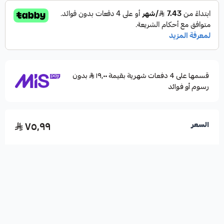
قسمها على 4 دفعات شهرية بقيمة ١٩٫٠٠
بدون
رسوم أو فوائد
٧٥٫٩٩
السعر