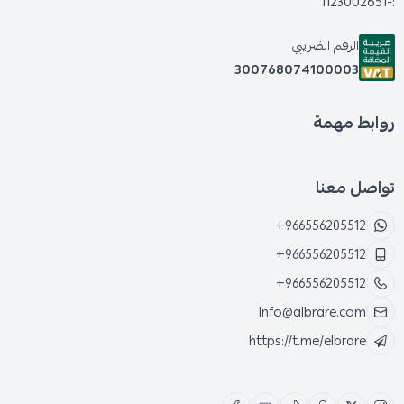
:-1123002651
الرقم الضريبي
300768074100003
روابط مهمة
تواصل معنا
+966556205512
+966556205512
+966556205512
Info@albrare.com
https://t.me/elbrare