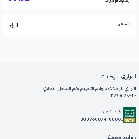
رسوم أو فوائد
١١
السعر
البراري للرحلات
البراري للرحلات ولوازم التخييم رقم السجل التجاري
:-1123002651
الرقم الضريبي
300768074100003
روابط مهمة