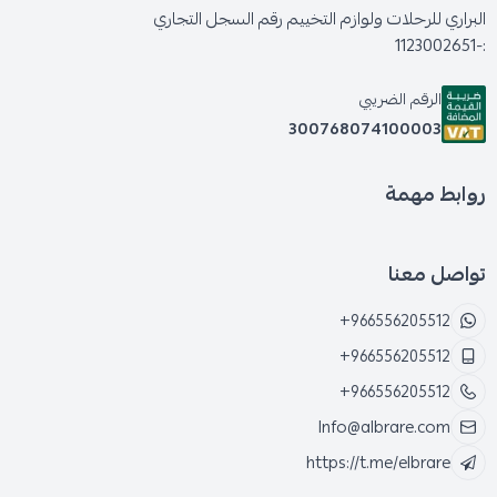
البراري للرحلات ولوازم التخييم رقم السجل التجاري
:-1123002651
الرقم الضريبي
300768074100003
روابط مهمة
تواصل معنا
+966556205512
+966556205512
+966556205512
Info@albrare.com
https://t.me/elbrare