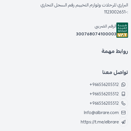
البراري للرحلات ولوازم التخييم رقم السجل التجاري
:-1123002651
الرقم الضريبي
300768074100003
روابط مهمة
تواصل معنا
+966556205512
+966556205512
+966556205512
Info@albrare.com
https://t.me/elbrare