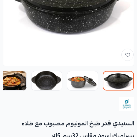
السنيدي قدر طبخ المونيوم مصبوب مع طلاء
سيراميك اسود مقاس 32سم 5لتر