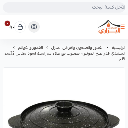
٠
٠
البراري للرحلات
الرئيسية
القدور والصحون واغراض المنزل
القدور والكواتم
السنيدي قدر طبخ المونيوم مصبوب مع طلاء سيراميك اسود مقاس 32سم
5لتر