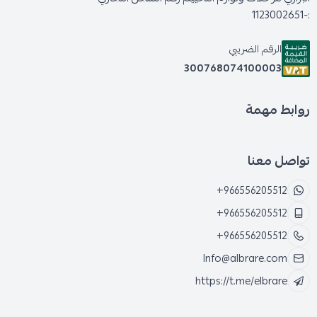
:-1123002651
الرقم الضريبي
300768074100003
روابط مهمة
تواصل معنا
+966556205512
+966556205512
+966556205512
Info@albrare.com
https://t.me/elbrare