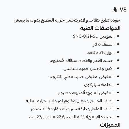
١٧٤
جودة تطبخ بثقة… وقدر يتحمّل حرارة المطبخ بدون ما يرمش.
المواصفات الفنية
الموديل: SNC-0121-6L
السعة: 6 لتر
الوزن: 2.31 كجم
جسم القدر والغطاء: سبائك الألمنيوم
الأذن والجسر: حديد ستانلس
المقبض: مقبض حديد مطلي بالكروم
الجلدة: سيليكون
المقبض العلوي: ألمنيوم مصبوب
الطلاء الخارجي: دهان مقاوم لدرجات الحرارة العالية
الطلاء الداخلي: طبقة سيراميك مقاومة للالتصاق
الحجم: الارتفاع33.4 × العرض22.6 × الطول27 سم
المميزات