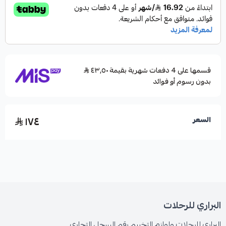
قسمها على 4 دفعات شهرية بقيمة ٤٣٫٥٠
بدون رسوم أو فوائد
١٧٤
السعر
البراري للرحلات
البراري للرحلات ولوازم التخييم رقم السجل التجاري