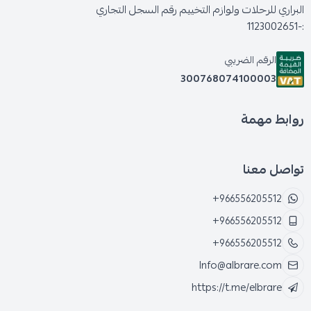
البراري للرحلات ولوازم التخييم رقم السجل التجاري
:-1123002651
الرقم الضريبي
300768074100003
روابط مهمة
تواصل معنا
+966556205512
+966556205512
+966556205512
Info@albrare.com
https://t.me/elbrare