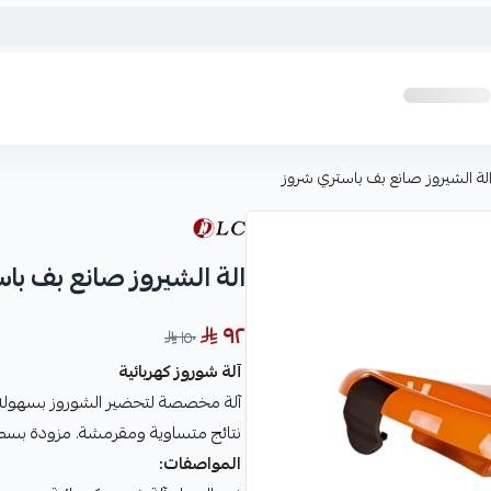
لة الشيروز صانع بف باستري شروز
الة الشيروز صانع بف با
٩٢
١٥٠
آلة شوروز كهربائية
آلة مخصصة لتحضير الشوروز بسهولة 
نتائج متساوية ومقرمشة. مزودة بسطح
المواصفات: