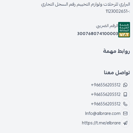
البراري للرحلات ولوازم التخييم رقم السجل التجاري
:-1123002651
الرقم الضريبي
300768074100003
روابط مهمة
تواصل معنا
+966556205512
+966556205512
+966556205512
Info@albrare.com
https://t.me/elbrare