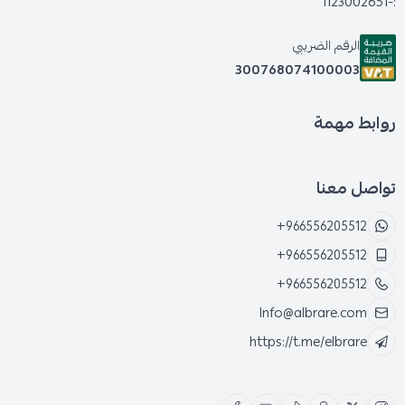
:-1123002651
الرقم الضريبي
300768074100003
روابط مهمة
تواصل معنا
+966556205512
+966556205512
+966556205512
Info@albrare.com
https://t.me/elbrare