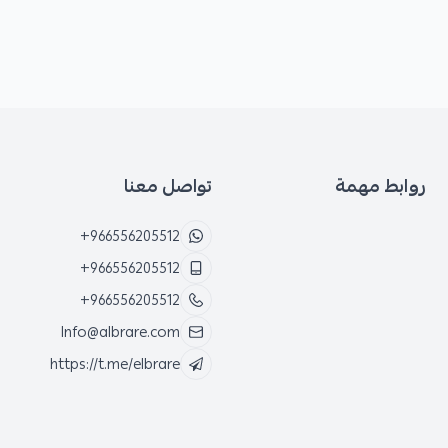
روابط مهمة
تواصل معنا
+966556205512
+966556205512
+966556205512
Info@albrare.com
https://t.me/elbrare